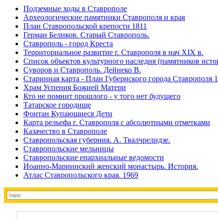
Подземные ходы в Ставрополе
Археологические памятники Ставрополя и края
План Ставропольской крепости 1811
Герман Беликов. Старый Ставрополь.
Ставрополь - город Креста
Территориальное развитие г. Ставрополя в нач XIX в.
Список объектов культурного наследия (памятников исто
Суворов и Ставрополь. Дейнеко В.
Старинная карта - План Губернского города Ставрополя 
Храм Успения Божией Матери
Кто не помнит прошлого - у того нет будущего
Татарское городище
Фонтан Купающиеся Дети
Карта рельефа г. Ставрополя с абсолютными отметками
Казачество в Ставрополе
Ставропольская губерния. А. Твалчрелидзе.
Ставропольские мельницы
Ставропольские епархиальные ведомости
Иоанно-Мариинский женский монастырь. История.
Атлас Ставропольского края. 1969