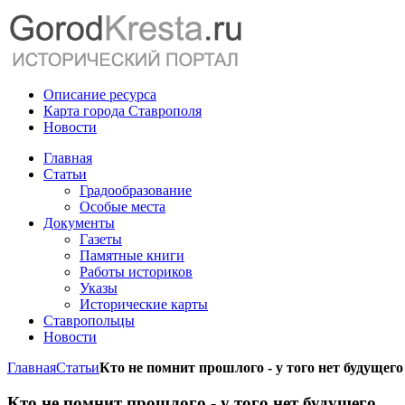
Описание ресурса
Карта города Ставрополя
Новости
Главная
Статьи
Градообразование
Особые места
Документы
Газеты
Памятные книги
Работы историков
Указы
Исторические карты
Ставропольцы
Новости
Главная
Статьи
Кто не помнит прошлого - у того нет будущего
Кто не помнит прошлого - у того нет будущего