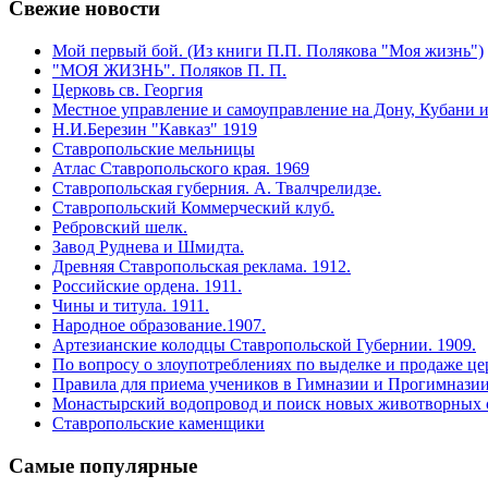
Свежие
новости
Мой первый бой. (Из книги П.П. Полякова "Моя жизнь")
"МОЯ ЖИЗНЬ". Поляков П. П.
Церковь св. Георгия
Местное управление и самоуправление на Дону, Кубани и
Н.И.Березин "Кавказ" 1919
Ставропольские мельницы
Атлас Ставропольского края. 1969
Ставропольская губерния. А. Твалчрелидзе.
Ставропольский Коммерческий клуб.
Ребровский шелк.
Завод Руднева и Шмидта.
Древняя Cтавропольская реклама. 1912.
Российские ордена. 1911.
Чины и титула. 1911.
Народное образование.1907.
Артезианские колодцы Ставропольской Губернии. 1909.
По вопросу о злоупотреблениях по выделке и продаже цер
Правила для приема учеников в Гимназии и Прогимназии
Монастырский водопровод и поиск новых животворных 
Ставропольские каменщики
Самые
популярные