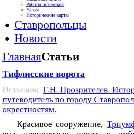
Работы историков
Указы
Исторические карты
Ставропольцы
Новости
Главная
Статьи
Тифлисские ворота
Источник:
Г.Н. Прозрителев. Исто
путеводитель по городу Ставропол
окрестностям.
Красивое сооружение,
Триумф
вид крепост­ных ворот с амб