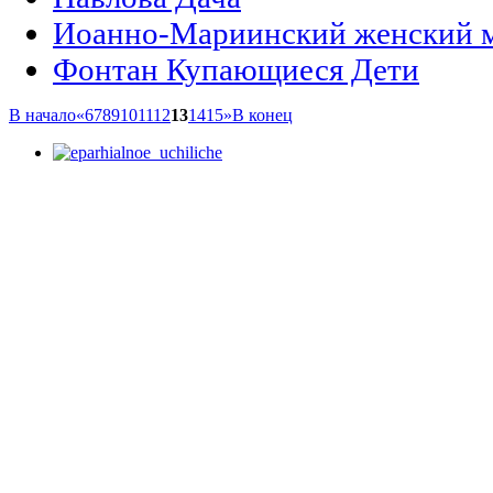
Иоанно-Мариинский женский м
Фонтан Купающиеся Дети
В начало
«
6
7
8
9
10
11
12
13
14
15
»
В конец