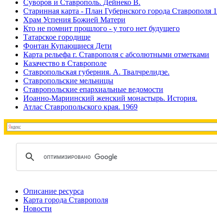
Суворов и Ставрополь. Дейнеко В.
Старинная карта - План Губернского города Ставрополя 
Храм Успения Божией Матери
Кто не помнит прошлого - у того нет будущего
Татарское городище
Фонтан Купающиеся Дети
Карта рельефа г. Ставрополя с абсолютными отметками
Казачество в Ставрополе
Ставропольская губерния. А. Твалчрелидзе.
Ставропольские мельницы
Ставропольские епархиальные ведомости
Иоанно-Мариинский женский монастырь. История.
Атлас Ставропольского края. 1969
Описание ресурса
Карта города Ставрополя
Новости