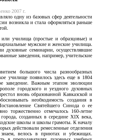
енко 2007 г.
вляло одну из ба­зовых сфер деятельности
сии возникла и стала оформляться раньше
той.
 или училища (простые и образцовые) и
епархиальные мужские и женские училища.
али духовные семинарии, осуществлявшие
ванные заведения, например, учительские
звитием большого числа разнообразных
кое училище появилось здесь еще в 1804
ное заведение. Важным этапом эволюции
рополе городского и уездного духовных
престол вновь образованной Кавказской и
босновывать необходимость создания в
Постановление Святейшего Синода о ее
но торжественно отмечалось 160-летие
города, созданных в середине XIX века,
ходские школы и школы грамоты. К началу
торых действовали ремеслен­ные отделения
 знаем, велось в приютах и убежищах.
сть в преподавателях духовных учебных