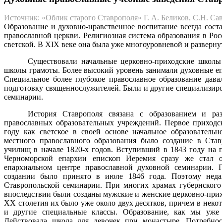
Источник: «Облик старого Ставрополя» Г. А. Беликов, С.Н. Сав
Образование и духовно-нравственное воспитание всегда соста
православной церкви. Религиозная система образования в Рос
светской. В XIX веке она была уже мно­гоуровневой и разверну
Существовали начальные церковно-приходские школы
школы грамоты. Более высокий уровень за­нимали духовные 
Специальное более глубокое православное образование дав
подготовку священнослужителей. Были и другие специализиро
семинарии.
История Ставрополя связана с образованием и ра
православных образовательных учреждений. Первое приходс
году как светское в своей основе начальное образователь
местного православного образования было создание в Став
училищ в начале 1820-х годов. Вступивший в 1843 году на 
Черноморской епархии епископ Иеремия сразу же стал о
епархиальном центре православной духовной семинарии. 
создании было принято в июле 1846 года. Поэтому недав
Ставропольской семинарии. При многих храмах губернского 
впоследствии были созданы мужские и женские церковно-при
XX сто­летия их было уже около двух десятков, причем в неко
и другие специальные классы. Образование, как мы уже
Действовала школа для девочек при монастыре. Потребно