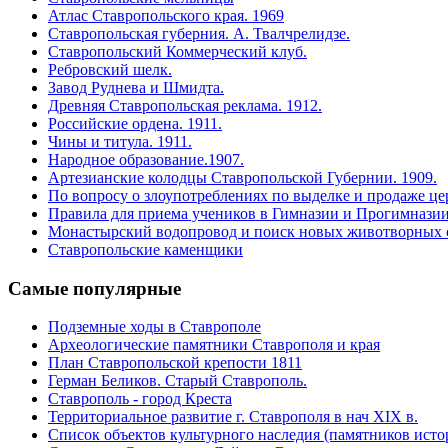
Атлас Ставропольского края. 1969
Ставропольская губерния. А. Твалчрелидзе.
Ставропольский Коммерческий клуб.
Ребровский шелк.
Завод Руднева и Шмидта.
Древняя Cтавропольская реклама. 1912.
Российские ордена. 1911.
Чины и титула. 1911.
Народное образование.1907.
Артезианские колодцы Ставропольской Губернии. 1909.
По вопросу о злоупотреблениях по выделке и продаже цер
Правила для приема учеников в Гимназии и Прогимназии
Монастырский водопровод и поиск новых животворных 
Ставропольские каменщики
Самые
популярные
Подземные ходы в Ставрополе
Археологические памятники Ставрополя и края
План Ставропольской крепости 1811
Герман Беликов. Старый Ставрополь.
Ставрополь - город Креста
Территориальное развитие г. Ставрополя в нач XIX в.
Список объектов культурного наследия (памятников исто