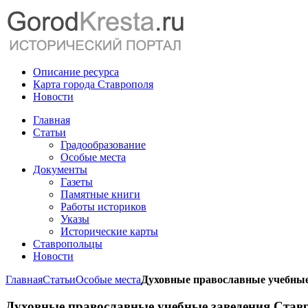
Описание ресурса
Карта города Ставрополя
Новости
Главная
Статьи
Градообразование
Особые места
Документы
Газеты
Памятные книги
Работы историков
Указы
Исторические карты
Ставропольцы
Новости
Главная
Статьи
Особые места
Духовные православные учебные
Духовные православные учебные заведения Став