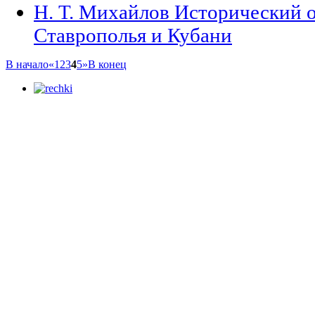
Н. Т. Михайлов Исторический о
Ставрополья и Кубани
В начало
«
1
2
3
4
5
»
В конец