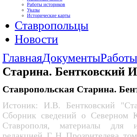
Работы историков
Указы
Исторические карты
Ставропольцы
Новости
Главная
Документы
Работы
Старина. Бентковский И.
Ставропольская Старина. Бент
Истоник: И.В. Бентковский "Ст
Сборник сведений о Северном К
Ставрополя, материалы для 
редакцией Г. Н. Прозрителева, том 