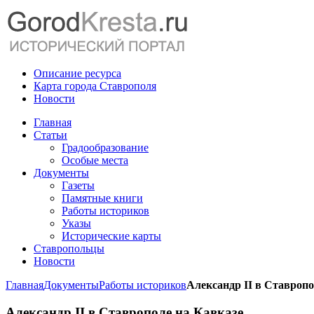
Описание ресурса
Карта города Ставрополя
Новости
Главная
Статьи
Градообразование
Особые места
Документы
Газеты
Памятные книги
Работы историков
Указы
Исторические карты
Ставропольцы
Новости
Главная
Документы
Работы историков
Александр II в Ставропо
Александр II в Ставрополе на Кавказе.