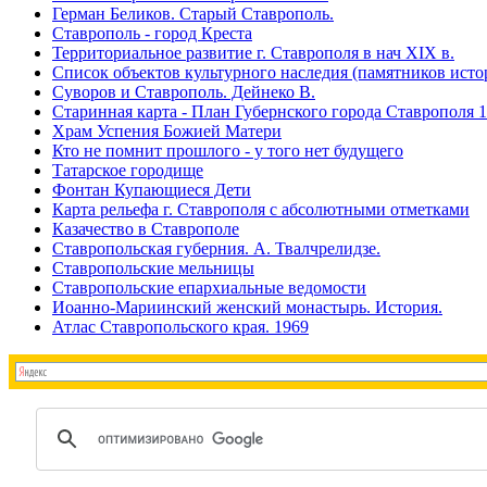
Герман Беликов. Старый Ставрополь.
Ставрополь - город Креста
Территориальное развитие г. Ставрополя в нач XIX в.
Список объектов культурного наследия (памятников исто
Суворов и Ставрополь. Дейнеко В.
Старинная карта - План Губернского города Ставрополя 
Храм Успения Божией Матери
Кто не помнит прошлого - у того нет будущего
Татарское городище
Фонтан Купающиеся Дети
Карта рельефа г. Ставрополя с абсолютными отметками
Казачество в Ставрополе
Ставропольская губерния. А. Твалчрелидзе.
Ставропольские мельницы
Ставропольские епархиальные ведомости
Иоанно-Мариинский женский монастырь. История.
Атлас Ставропольского края. 1969