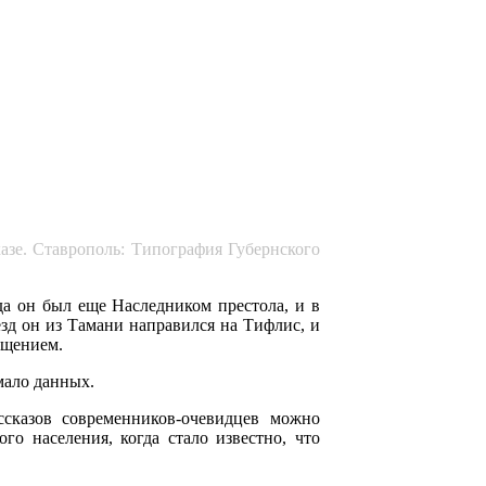
казе. Ставрополь: Типография Губернского
гда он был еще Наследником престола, и в
зд он из Тамани направился на Тифлис, и
ещением.
мало данных.
казов современников-очевидцев можно
го населения, когда стало известно, что