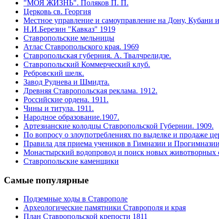
"МОЯ ЖИЗНЬ". Поляков П. П.
Церковь св. Георгия
Местное управление и самоуправление на Дону, Кубани и
Н.И.Березин "Кавказ" 1919
Ставропольские мельницы
Атлас Ставропольского края. 1969
Ставропольская губерния. А. Твалчрелидзе.
Ставропольский Коммерческий клуб.
Ребровский шелк.
Завод Руднева и Шмидта.
Древняя Cтавропольская реклама. 1912.
Российские ордена. 1911.
Чины и титула. 1911.
Народное образование.1907.
Артезианские колодцы Ставропольской Губернии. 1909.
По вопросу о злоупотреблениях по выделке и продаже цер
Правила для приема учеников в Гимназии и Прогимназии
Монастырский водопровод и поиск новых животворных 
Ставропольские каменщики
Самые
популярные
Подземные ходы в Ставрополе
Археологические памятники Ставрополя и края
План Ставропольской крепости 1811