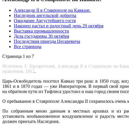
Александр II в Ставрополе на Кавказе.
Наследник ангельской доброты
Ожидание Августейшего гостя
Наконец настал и радостный день 29 октября
Выставка промышленности
Дела государевы 30 октября
Последствия приезда Цесаревича
Все страницы
Страница 1 из 7
Источник: Г. Прозрителев. Александр II в Ставрополе на Кав
правления, 1912
.
Царь-Освободитель посетил Кавказ три раза: в 1850 году, ко
1861 и в 1870 годах — уже Императором. В первый свой прие
на обратном пути из Тифлиса удостоил и наш город своим пос
О пребывании в Ставрополе Александра II сохранилось очень 
По собранным мною данным в местных архивах и из расс
установить необыкновенное воодушевление и радость местно
должен приехать Наследник.