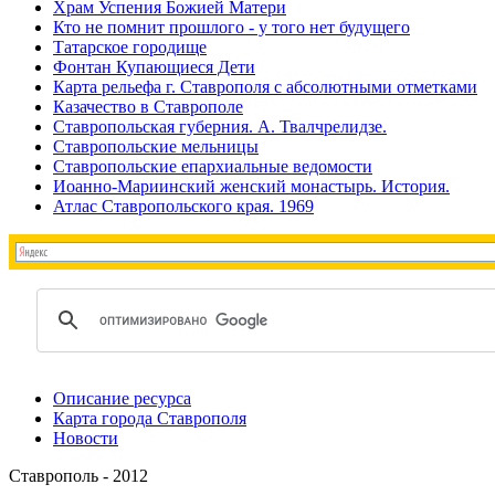
Храм Успения Божией Матери
Кто не помнит прошлого - у того нет будущего
Татарское городище
Фонтан Купающиеся Дети
Карта рельефа г. Ставрополя с абсолютными отметками
Казачество в Ставрополе
Ставропольская губерния. А. Твалчрелидзе.
Ставропольские мельницы
Ставропольские епархиальные ведомости
Иоанно-Мариинский женский монастырь. История.
Атлас Ставропольского края. 1969
Описание ресурса
Карта города Ставрополя
Новости
Ставрополь - 2012