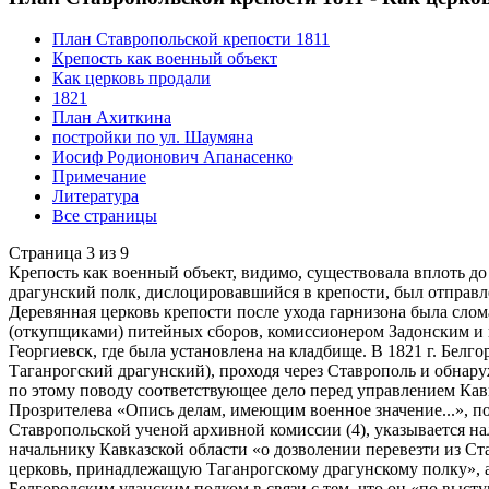
План Ставропольской крепости 1811
Крепость как военный объект
Как церковь продали
1821
План Ахиткина
постройки по ул. Шаумяна
Иосиф Родионович Апанасенко
Примечание
Литература
Все страницы
Страница 3 из 9
Крепость как военный объект, видимо, существовала вплоть до 
драгунский полк, дислоцировавшийся в крепости, был отправ
Деревянная церковь крепости после ухода гарнизона была сло
(откупщиками) питейных сборов, комиссионером Задонским и 
Георгиевск, где была установлена на кладбище. В 1821 г. Бел
Таганрогский драгунский), проходя через Ставрополь и обнару
по этому поводу соответствующее дело перед управлением Кавка
Прозрителева «Опись делам, имеющим военное значение...», 
Ставропольской ученой архивной комиссии (4), указывается н
начальнику Кавказской области «о дозволении перевезти из С
церковь, принадлежащую Таганрогскому драгунскому полку», а
Белгородским уланским полком в связи с тем, что он «по выст