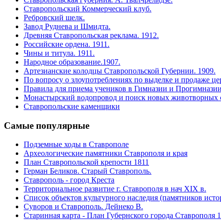
Ставропольский Коммерческий клуб.
Ребровский шелк.
Завод Руднева и Шмидта.
Древняя Cтавропольская реклама. 1912.
Российские ордена. 1911.
Чины и титула. 1911.
Народное образование.1907.
Артезианские колодцы Ставропольской Губернии. 1909.
По вопросу о злоупотреблениях по выделке и продаже цер
Правила для приема учеников в Гимназии и Прогимназии
Монастырский водопровод и поиск новых животворных 
Ставропольские каменщики
Самые
популярные
Подземные ходы в Ставрополе
Археологические памятники Ставрополя и края
План Ставропольской крепости 1811
Герман Беликов. Старый Ставрополь.
Ставрополь - город Креста
Территориальное развитие г. Ставрополя в нач XIX в.
Список объектов культурного наследия (памятников исто
Суворов и Ставрополь. Дейнеко В.
Старинная карта - План Губернского города Ставрополя 