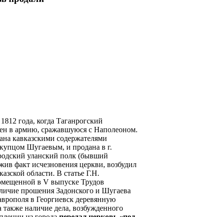
1812 года, когда Таганрогский
лен в армию, сражавшуюся с Наполеоном.
мана кавказскими содержателями
купцом Шугаевым, и продана в г.
городский уланский полк (бывший
жив факт исчезновения церкви, возбудил
зской области. В статье Г.Н.
помещенной в V выпуске Трудов
аличие прошения Задонского и Шугаева
таврополя в Георгиевск деревянную
 также наличие дела, возбужденного
уплении из города
передал церковь «под