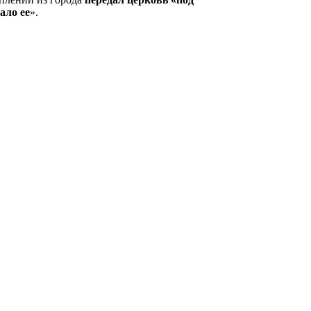
ало ее
».