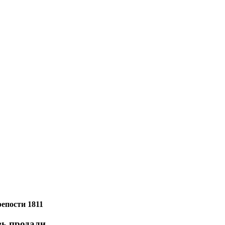
епости 1811
вь продали