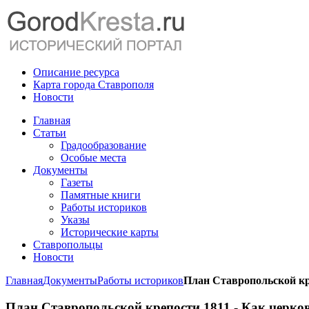
Описание ресурса
Карта города Ставрополя
Новости
Главная
Статьи
Градообразование
Особые места
Документы
Газеты
Памятные книги
Работы историков
Указы
Исторические карты
Ставропольцы
Новости
Главная
Документы
Работы историков
План Ставропольской кр
План Ставропольской крепости 1811 - Как церко