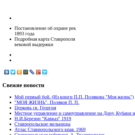
Постановление об охране рек
1893 года
Подробная карта Ставрополя
вековой выдержки
Свежие
новости
Мой первый бой. (Из книги П.П. Полякова "Моя жизнь")
"МОЯ ЖИЗНЬ". Поляков П. П.
Церковь св. Георгия
Местное управление и самоуправление на Дону, Кубани и
Н.И.Березин "Кавказ" 1919
Ставропольские мельницы
Атлас Ставропольского края. 1969
Ставропольская губерния. А. Твалчрелидзе.