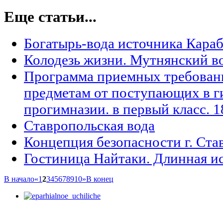
Еще статьи...
Богатырь-вода источника Кара
Колодезь жизни. Мутнянский в
Программа приемных требован
предметам от поступающих в г
прогимназии. в первый класс. 1
Ставропольская вода
Концепция безопасности г. Ста
Гостиница Найтаки. Длинная и
В начало
«
1
2
3
4
5
6
7
8
9
10
»
В конец